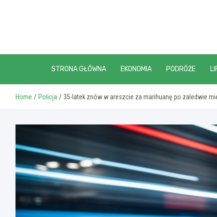
Skip
to
content
STRONA GŁÓWNA
EKONOMIA
PODRÓŻE
LI
Home
Policja
35-latek znów w areszcie za marihuanę po zaledwie mi