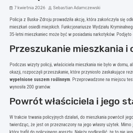
7 kwietnia 2026
Sebastian Adamczewski
Policja z Buska-Zdroju prowadziła akcję, która zakończyła się od
mieszkań osiedli miejskich. Funkcjonariusze Wydziału Kryminalneg
35-letni mieszkaniec może być w posiadaniu narkotyków. Podjęto
Przeszukanie mieszkania i
Podczas wizyty policji, właściciela mieszkania nie było w domu, a
okazji, rozpoczęli przeszukanie, które przyniosło zaskakujące r
wypełnione suszem roślinnym
. Przeprowadzone na miejscu testy
wynosiła 200 gramów.
Powrót właściciela i jego 
W trakcie trwania policyjnych działań, do mieszkania powrócił jego
twierdząc, że jest on przeznaczony na jego własny użytek. Mimo 
który trafił do policyjnego aresztu. Należy podkreślić, że to nie