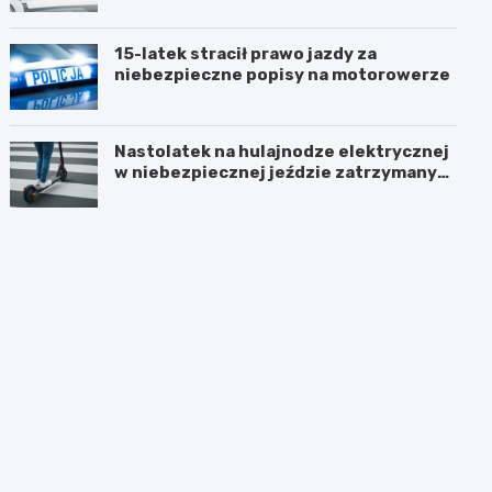
15-latek stracił prawo jazdy za
niebezpieczne popisy na motorowerze
Nastolatek na hulajnodze elektrycznej
w niebezpiecznej jeździe zatrzymany
przez policję