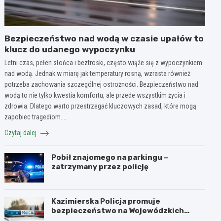
Bezpieczeństwo nad wodą w czasie upałów to
klucz do udanego wypoczynku
Letni czas, pełen słońca i beztroski, często wiąże się z wypoczynkiem
nad wodą. Jednak w miarę jak temperatury rosną, wzrasta również
potrzeba zachowania szczególnej ostrożności. Bezpieczeństwo nad
wodą to nie tylko kwestia komfortu, ale przede wszystkim życia i
zdrowia. Dlatego warto przestrzegać kluczowych zasad, które mogą
zapobiec tragediom.…
Czytaj dalej
Pobił znajomego na parkingu –
zatrzymany przez policję
Kazimierska Policja promuje
bezpieczeństwo na Wojewódzkich
Obchodach Święta Policji