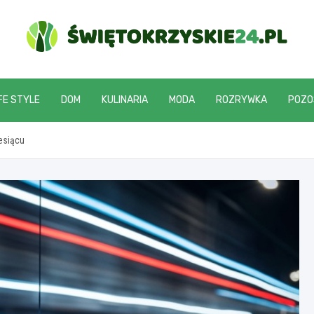
swietokrzyskie24.pl
FE STYLE
DOM
KULINARIA
MODA
ROZRYWKA
POZO
esiącu