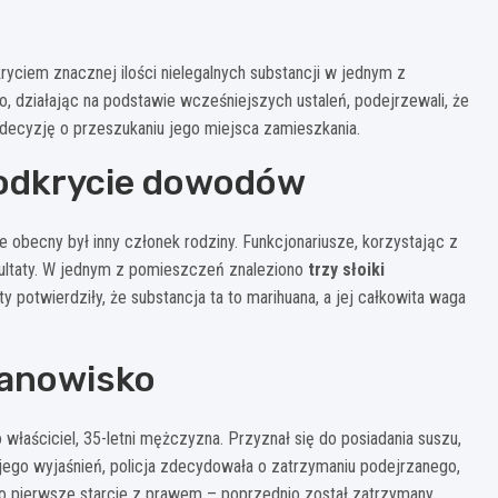
kryciem znacznej ilości nielegalnych substancji w jednym z
o, działając na podstawie wcześniejszych ustaleń, podejrzewali, że
 decyzję o przeszukaniu jego miejsca zamieszkania.
 odkrycie dowodów
le obecny był inny członek rodziny. Funkcjonariusze, korzystając z
ezultaty. W jednym z pomieszczeń znaleziono
trzy słoiki
 potwierdziły, że substancja ta to marihuana, a jej całkowita waga
stanowisko
 właściciel, 35-letni mężczyzna. Przyznał się do posiadania suszu,
jego wyjaśnień, policja zdecydowała o zatrzymaniu podejrzanego,
 jego pierwsze starcie z prawem – poprzednio został zatrzymany