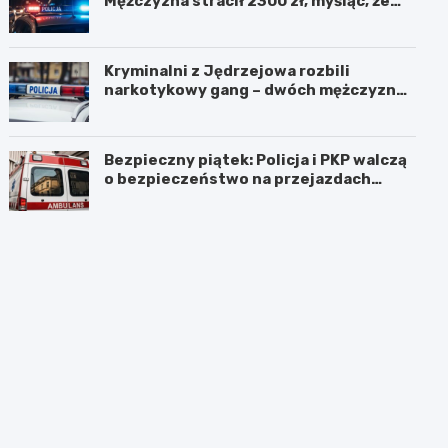
Mężczyzna stracił 2300 zł, myśląc, że
pomaga kuzynce
Kryminalni z Jędrzejowa rozbili
narkotykowy gang – dwóch mężczyzn
zatrzymanych
Bezpieczny piątek: Policja i PKP walczą
o bezpieczeństwo na przejazdach
kolejowych