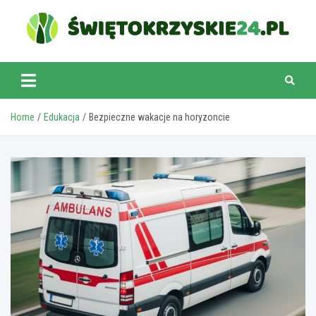
Skip
to
content
swietokrzyskie24.pl
Home
Edukacja
Bezpieczne wakacje na horyzoncie