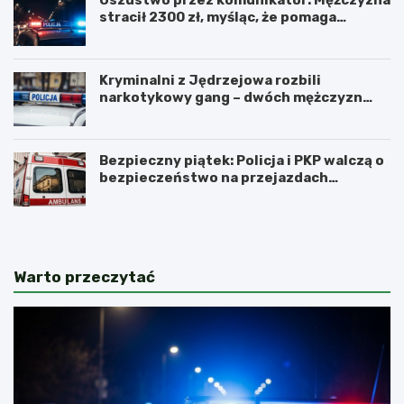
Oszustwo przez komunikator: Mężczyzna
stracił 2300 zł, myśląc, że pomaga
kuzynce
Kryminalni z Jędrzejowa rozbili
narkotykowy gang – dwóch mężczyzn
zatrzymanych
Bezpieczny piątek: Policja i PKP walczą o
bezpieczeństwo na przejazdach
kolejowych
Warto przeczytać