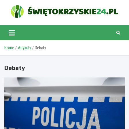
Skip
to
content
swietokrzyskie24.pl
Home
Artykuły
Debaty
Debaty