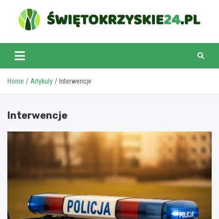
Skip
to
content
swietokrzyskie24.pl
Home
Artykuły
Interwencje
Interwencje