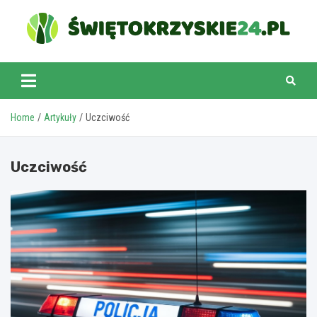
Skip
to
content
swietokrzyskie24.pl
Home
Artykuły
Uczciwość
Uczciwość