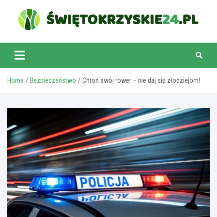
Skip
to
content
swietokrzyskie24.pl
Home
Bezpieczeństwo
Chroń swój rower – nie daj się złodziejom!