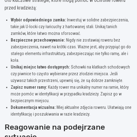
Oto kluczowe strategie, które mogą pomóc w ochronie roweru
przed kradzieżą:
Wybór odpowiedniego zamka:
Inwestuj w solidne zabezpieczenia,
takie jak U-locki czy łańcuchy z hartowanej stali. Unikaj tanich
zamków, które łatwo można sforsować.
Bezpieczne przechowywanie:
Nigdy nie zostawiaj roweru bez
zabezpieczenia, nawet na krótki czas. Ważne jest, aby przypiąć go do
stałego elementu infrastruktury, zabezpieczając nie tylko ramę, ale i
koła.
Unikaj miejsc łatwo dostępnych:
Schowki na klatkach schodowych
czy piwnice to często wybierane przez złodziei miejsca. Jeśli
używasz takich przestrzeni, upewnij się, że są dobrze zamknięte.
Zapisz numer ramy:
Każdy rower ma unikalny numer na ramie, który
może pomóc w identyfikacji w przypadku kradzieży. Zapisz go w
bezpiecznym miejscu.
Dokumentacja wizualna:
Miej aktualne zdjęcia roweru. Ułatwiają one
identyfikację i poszukiwania w razie kradzieży.
Reagowanie na podejrzane
sytuacje