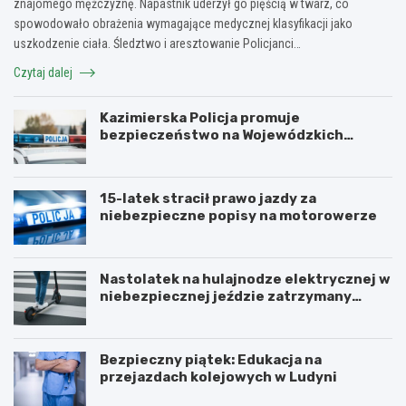
znajomego mężczyznę. Napastnik uderzył go pięścią w twarz, co
spowodowało obrażenia wymagające medycznej klasyfikacji jako
uszkodzenie ciała. Śledztwo i aresztowanie Policjanci…
Czytaj dalej
Kazimierska Policja promuje
bezpieczeństwo na Wojewódzkich
Obchodach Święta Policji
15-latek stracił prawo jazdy za
niebezpieczne popisy na motorowerze
Nastolatek na hulajnodze elektrycznej w
niebezpiecznej jeździe zatrzymany
przez policję
Bezpieczny piątek: Edukacja na
przejazdach kolejowych w Ludyni