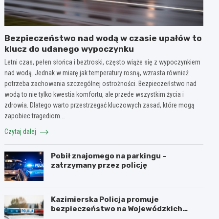
Bezpieczeństwo nad wodą w czasie upałów to
klucz do udanego wypoczynku
Letni czas, pełen słońca i beztroski, często wiąże się z wypoczynkiem
nad wodą. Jednak w miarę jak temperatury rosną, wzrasta również
potrzeba zachowania szczególnej ostrożności. Bezpieczeństwo nad
wodą to nie tylko kwestia komfortu, ale przede wszystkim życia i
zdrowia. Dlatego warto przestrzegać kluczowych zasad, które mogą
zapobiec tragediom.…
Czytaj dalej
Pobił znajomego na parkingu –
zatrzymany przez policję
Kazimierska Policja promuje
bezpieczeństwo na Wojewódzkich
Obchodach Święta Policji