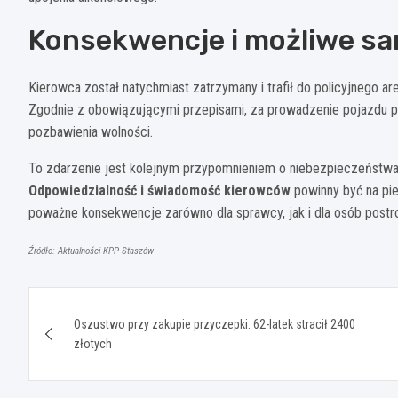
Konsekwencje i możliwe sa
Kierowca został natychmiast zatrzymany i trafił do policyjnego ar
Zgodnie z obowiązującymi przepisami, za prowadzenie pojazdu p
pozbawienia wolności.
To zdarzenie jest kolejnym przypomnieniem o niebezpieczeństwa
Odpowiedzialność i świadomość kierowców
powinny być na pie
poważne konsekwencje zarówno dla sprawcy, jak i dla osób postr
Źródło: Aktualności KPP Staszów
Nawigacja
Oszustwo przy zakupie przyczepki: 62-latek stracił 2400
wpisu
złotych