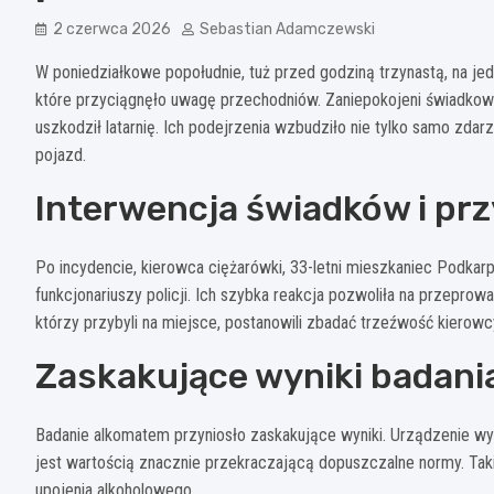
2 czerwca 2026
Sebastian Adamczewski
W poniedziałkowe popołudnie, tuż przed godziną trzynastą, na jed
które przyciągnęło uwagę przechodniów. Zaniepokojeni świadkowi
uszkodził latarnię. Ich podejrzenia wzbudziło nie tylko samo zda
pojazd.
Interwencja świadków i przy
Po incydencie, kierowca ciężarówki, 33-letni mieszkaniec Podkarp
funkcjonariuszy policji. Ich szybka reakcja pozwoliła na przeprow
którzy przybyli na miejsce, postanowili zbadać trzeźwość kierowc
Zaskakujące wyniki badan
Badanie alkomatem przyniosło zaskakujące wyniki. Urządzenie wy
jest wartością znacznie przekraczającą dopuszczalne normy. Tak
upojenia alkoholowego.