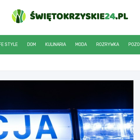
swietokrzyskie24.pl
FE STYLE
DOM
KULINARIA
MODA
ROZRYWKA
POZO