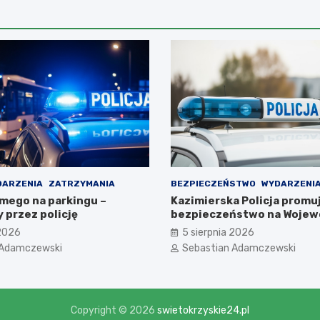
DARZENIA
ZATRZYMANIA
BEZPIECZEŃSTWO
WYDARZENI
omego na parkingu –
Kazimierska Policja promu
 przez policję
bezpieczeństwo na Wojew
Obchodach Święta Policji
 2026
5 sierpnia 2026
 Adamczewski
Sebastian Adamczewski
Copyright © 2026
swietokrzyskie24.pl