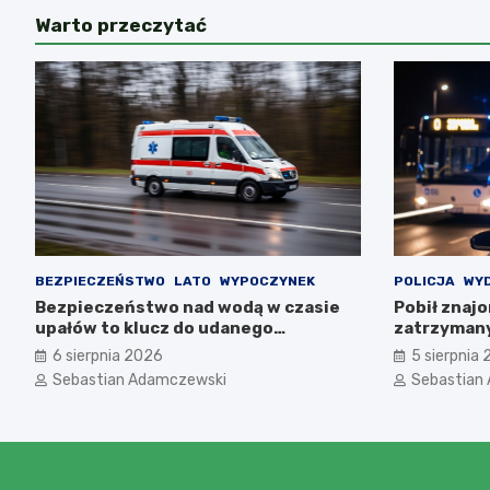
Warto przeczytać
BEZPIECZEŃSTWO
LATO
WYPOCZYNEK
POLICJA
WY
Bezpieczeństwo nad wodą w czasie
Pobił znaj
upałów to klucz do udanego
zatrzymany
wypoczynku
6 sierpnia 2026
5 sierpnia
Sebastian Adamczewski
Sebastian