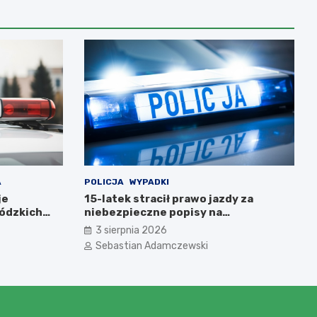
A
POLICJA
WYPADKI
je
15-latek stracił prawo jazdy za
ódzkich
niebezpieczne popisy na
motorowerze
3 sierpnia 2026
Sebastian Adamczewski