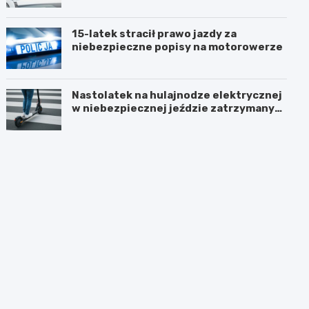
15-latek stracił prawo jazdy za
niebezpieczne popisy na motorowerze
Nastolatek na hulajnodze elektrycznej
w niebezpiecznej jeździe zatrzymany
przez policję