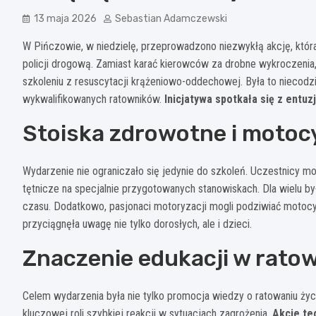
13 maja 2026
Sebastian Adamczewski
W Pińczowie, w niedzielę, przeprowadzono niezwykłą akcję, któr
policji drogową. Zamiast karać kierowców za drobne wykroczenia
szkoleniu z resuscytacji krążeniowo-oddechowej. Była to niecod
wykwalifikowanych ratowników.
Inicjatywa spotkała się z entu
Stoiska zdrowotne i motoc
Wydarzenie nie ograniczało się jedynie do szkoleń. Uczestnicy mo
tętnicze na specjalnie przygotowanych stanowiskach. Dla wielu by
czasu. Dodatkowo, pasjonaci motoryzacji mogli podziwiać motoc
przyciągnęła uwagę nie tylko dorosłych, ale i dzieci.
Znaczenie edukacji w ratow
Celem wydarzenia była nie tylko promocja wiedzy o ratowaniu życ
kluczowej roli szybkiej reakcji w sytuacjach zagrożenia.
Akcje te