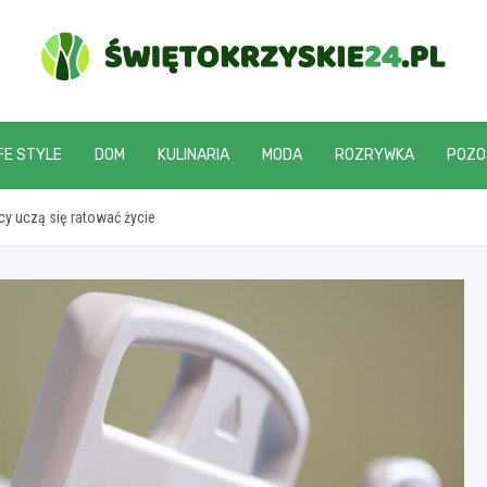
swietokrzyskie24.pl
FE STYLE
DOM
KULINARIA
MODA
ROZRYWKA
POZO
y uczą się ratować życie