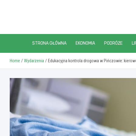
Skip
to
content
STRONA GŁÓWNA
EKONOMIA
PODRÓŻE
LI
Home
Wydarzenia
Edukacyjna kontrola drogowa w Pińczowie: kierowc