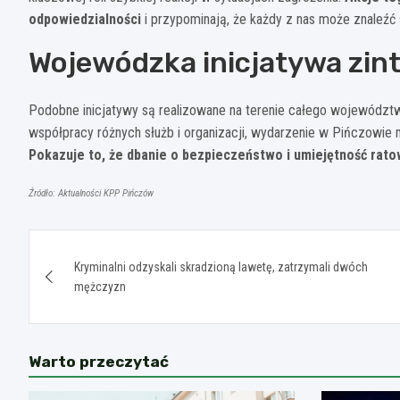
odpowiedzialności
i przypominają, że każdy z nas może znaleźć
Wojewódzka inicjatywa zin
Podobne inicjatywy są realizowane na terenie całego województwa
współpracy różnych służb i organizacji, wydarzenie w Pińczowie mi
Pokazuje to, że dbanie o bezpieczeństwo i umiejętność rato
Źródło: Aktualności KPP Pińczów
Nawigacja
Kryminalni odzyskali skradzioną lawetę, zatrzymali dwóch
wpisu
mężczyzn
Warto przeczytać