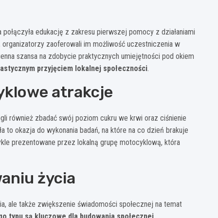
a połączyła edukację z zakresu pierwszej pomocy z działaniami
, organizatorzy zaoferowali im możliwość uczestniczenia w
zienna szansa na zdobycie praktycznych umiejętności pod okiem
zjastycznym przyjęciem lokalnej społeczności
.
yklowe atrakcje
gli również zbadać swój poziom cukru we krwi oraz ciśnienie
ła to okazja do wykonania badań, na które na co dzień brakuje
ykle prezentowane przez lokalną grupę motocyklową, która
aniu życia
ia, ale także zwiększenie świadomości społecznej na temat
go typu są kluczowe dla budowania społecznej