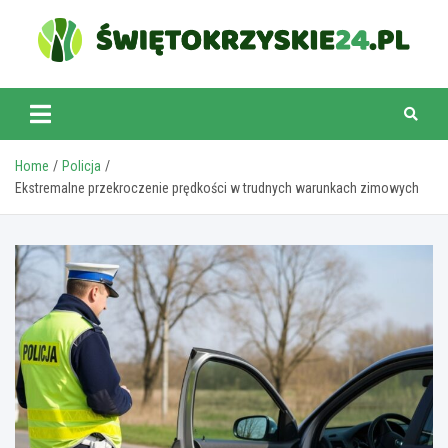
Skip
to
content
swietokrzyskie24.pl
Home
Policja
Ekstremalne przekroczenie prędkości w trudnych warunkach zimowych