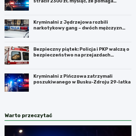
stracił 2300 zł, myśląc, że pomaga
kuzynce
Kryminalni z Jędrzejowa rozbili
narkotykowy gang – dwóch mężczyzn
zatrzymanych
Bezpieczny piątek: Policja i PKP walczą o
bezpieczeństwo na przejazdach
kolejowych
Kryminalni z Pińczowa zatrzymali
poszukiwanego w Busku-Zdroju 29-latka
Warto przeczytać