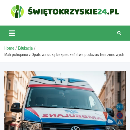
Skip
to
content
swietokrzyskie24.pl
Home
Edukacja
Mali policjanci z Opatowa uczą bezpieczeństwa podczas ferii zimowych