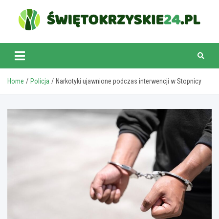
Skip
to
content
swietokrzyskie24.pl
Home
Policja
Narkotyki ujawnione podczas interwencji w Stopnicy