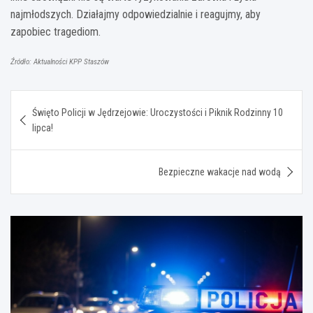
najmłodszych. Działajmy odpowiedzialnie i reagujmy, aby
zapobiec tragediom.
Źródło: Aktualności KPP Staszów
Nawigacja
Święto Policji w Jędrzejowie: Uroczystości i Piknik Rodzinny 10
wpisu
lipca!
Bezpieczne wakacje nad wodą