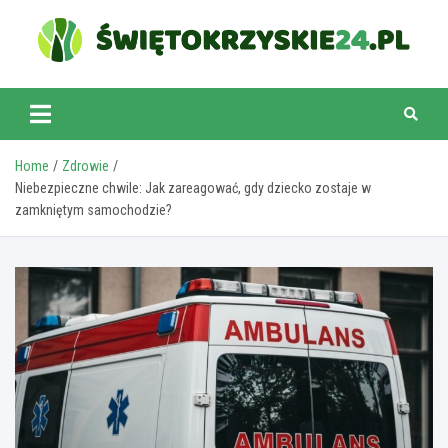
Skip
to
content
swietokrzyskie24.pl
Home
Zdrowie
Niebezpieczne chwile: Jak zareagować, gdy dziecko zostaje w
zamkniętym samochodzie?