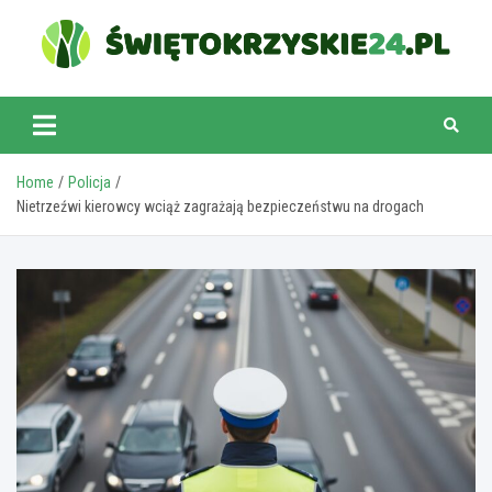
Skip
to
content
swietokrzyskie24.pl
Home
Policja
Nietrzeźwi kierowcy wciąż zagrażają bezpieczeństwu na drogach