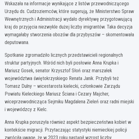
Wskazała na informacje wynikające z listów przewodniczącego
Urzędu ds. Cudzoziemców, które sugerują, że Ministerstwo Spraw
Wewnętrznych i Administracji wydało dyrektywę przygotowującą
kraj do przyjęcia niezwykle dużej liczby imigrantów. Taka decyzja
wymagałaby stworzenia obozów dla przybyszów – skomentowała
deputowana.
Spotkanie zgromadziło licznych przedstawicieli regionalnych
struktur partyjnych. Wśród nich byli posłowie Anna Krupka i
Mariusz Gosek, senator Krzysztof Słoń oraz marszałek
województwa świętokrzyskiego Renata Janik. Przybyli też
Tomasz Dulny – wicestarosta kielecki, członkowie Zarządu
Powiatu Kieleckiego Mariusz Ściana i Cezary Majcher,
wiceprzewodnicząca Sejmiku Magdalena Zieleń oraz radni miejski
i wojewódzcy z Kielc.
Anna Krupka poruszyła również aspekt bezpieczeństwa kobiet w
kontekście migracji. Przytaczając statystyki niemieckiej policji
zwróciła uwagę, że w 2023 roku nastąpił wzrost liczby