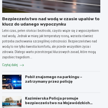
Bezpieczeństwo nad wodą w czasie upałów to
klucz do udanego wypoczynku
Letni czas, pełen słońca i beztroski, często wiąże się z wypoczynkiem
nad wodą. Jednak w miarę jak temperatury rosną, wzrasta również
potrzeba zachowania szczególnej ostrożności. Bezpieczeństwo nad
wodą to nie tylko kwestia komfortu, ale przede wszystkim życia i
zdrowia. Dlatego warto przestrzegać kluczowych zasad, które mogą
zapobiec tragediom.…
Czytaj dalej
Pobił znajomego na parkingu –
zatrzymany przez policję
Kazimierska Policja promuje
bezpieczeństwo na Wojewódzkich
Obchodach Święta Policji