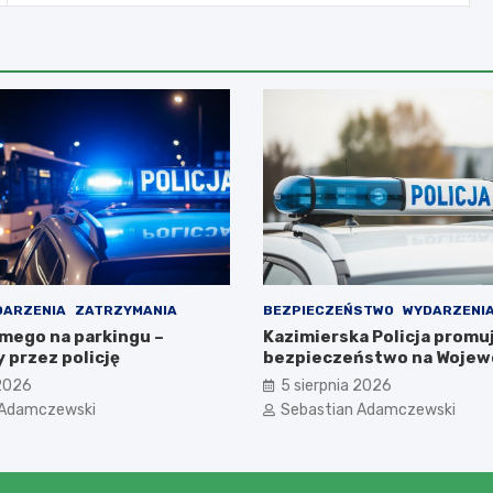
DARZENIA
ZATRZYMANIA
BEZPIECZEŃSTWO
WYDARZENI
omego na parkingu –
Kazimierska Policja promu
 przez policję
bezpieczeństwo na Wojew
Obchodach Święta Policji
 2026
5 sierpnia 2026
 Adamczewski
Sebastian Adamczewski