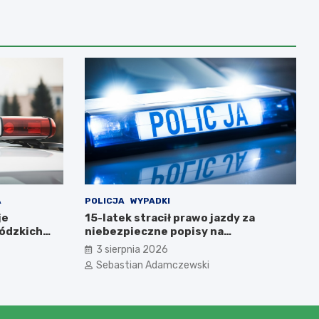
A
POLICJA
WYPADKI
je
15-latek stracił prawo jazdy za
ódzkich
niebezpieczne popisy na
motorowerze
3 sierpnia 2026
Sebastian Adamczewski