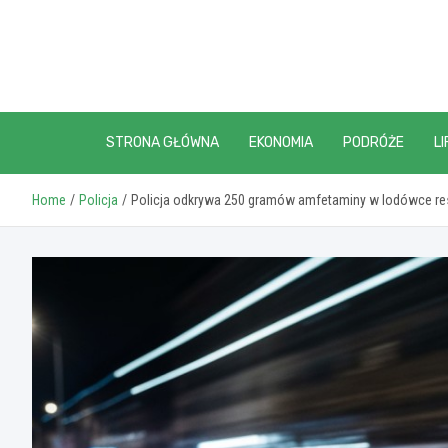
Skip
to
content
STRONA GŁÓWNA
EKONOMIA
PODRÓŻE
LI
Home
Policja
Policja odkrywa 250 gramów amfetaminy w lodówce res