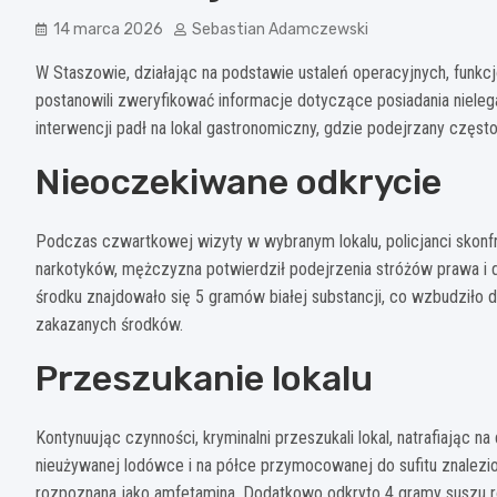
14 marca 2026
Sebastian Adamczewski
W Staszowie, działając na podstawie ustaleń operacyjnych, funk
postanowili zweryfikować informacje dotyczące posiadania niele
interwencji padł na lokal gastronomiczny, gdzie podejrzany częst
Nieoczekiwane odkrycie
Podczas czwartkowej wizyty w wybranym lokalu, policjanci skonfr
narkotyków, mężczyzna potwierdził podejrzenia stróżów prawa i do
środku znajdowało się 5 gramów białej substancji, co wzbudziło d
zakazanych środków.
Przeszukanie lokalu
Kontynuując czynności, kryminalni przeszukali lokal, natrafiając n
nieużywanej lodówce i na półce przymocowanej do sufitu znalezio
rozpoznana jako amfetamina. Dodatkowo odkryto 4 gramy suszu r