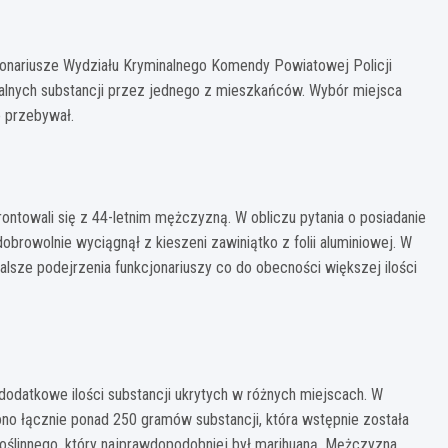
cjonariusze Wydziału Kryminalnego Komendy Powiatowej Policji
galnych substancji przez jednego z mieszkańców. Wybór miejsca
o przebywał.
ontowali się z 44-letnim mężczyzną. W obliczu pytania o posiadanie
browolnie wyciągnął z kieszeni zawiniątko z folii aluminiowej. W
alsze podejrzenia funkcjonariuszy co do obecności większej ilości
a dodatkowe ilości substancji ukrytych w różnych miejscach. W
no łącznie ponad 250 gramów substancji, która wstępnie została
oślinnego, który najprawdopodobniej był marihuaną. Mężczyzna