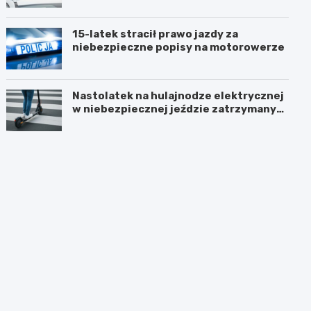
15-latek stracił prawo jazdy za
niebezpieczne popisy na motorowerze
Nastolatek na hulajnodze elektrycznej
w niebezpiecznej jeździe zatrzymany
przez policję