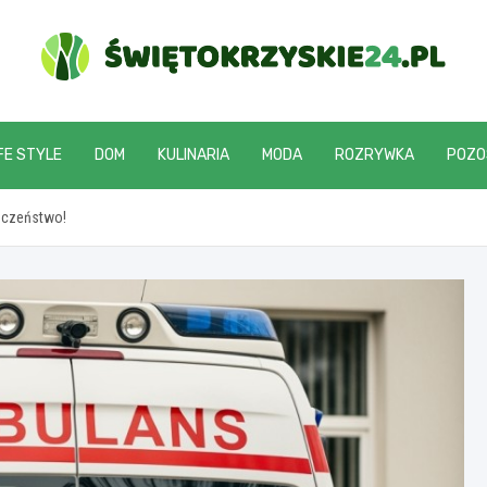
swietokrzyskie24.pl
FE STYLE
DOM
KULINARIA
MODA
ROZRYWKA
POZO
ieczeństwo!