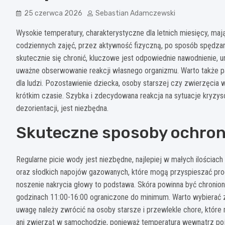
25 czerwca 2026
Sebastian Adamczewski
Wysokie temperatury, charakterystyczne dla letnich miesięcy, m
codziennych zajęć, przez aktywność fizyczną, po sposób spędzan
skutecznie się chronić, kluczowe jest odpowiednie nawodnienie, 
uważne obserwowanie reakcji własnego organizmu. Warto także pa
dla ludzi. Pozostawienie dziecka, osoby starszej czy zwierzęci
krótkim czasie. Szybka i zdecydowana reakcja na sytuacje kryzys
dezorientacji, jest niezbędna.
Skuteczne sposoby ochron
Regularne picie wody jest niezbędne, najlepiej w małych ilościach
oraz słodkich napojów gazowanych, które mogą przyspieszać proce
noszenie nakrycia głowy to podstawa. Skóra powinna być chronio
godzinach 11:00-16:00 ograniczone do minimum. Warto wybierać z
uwagę należy zwrócić na osoby starsze i przewlekle chore, któr
ani zwierząt w samochodzie, ponieważ temperatura wewnątrz po