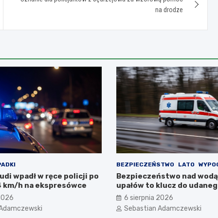
na drodze
ADKI
BEZPIECZEŃSTWO
LATO
WYPO
di wpadł w ręce policji po
Bezpieczeństwo nad wodą
4 km/h na ekspresówce
upałów to klucz do udane
wypoczynku
 2026
6 sierpnia 2026
 Adamczewski
Sebastian Adamczewski