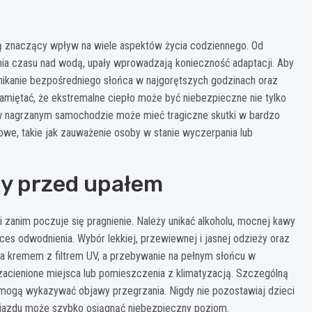
ają znaczący wpływ na wiele aspektów życia codziennego. Od
ia czasu nad wodą, upały wprowadzają konieczność adaptacji. Aby
unikanie bezpośredniego słońca w najgorętszych godzinach oraz
miętać, że ekstremalne ciepło może być niebezpieczne nie tylko
a w nagrzanym samochodzie może mieć tragiczne skutki w bardzo
owe, takie jak zauważenie osoby w stanie wyczerpania lub
y przed upałem
 i zanim poczuje się pragnienie. Należy unikać alkoholu, mocnej kawy
s odwodnienia. Wybór lekkiej, przewiewnej i jasnej odzieży oraz
na kremem z filtrem UV, a przebywanie na pełnym słońcu w
acienione miejsca lub pomieszczenia z klimatyzacją. Szczególną
e mogą wykazywać objawy przegrzania. Nigdy nie pozostawiaj dzieci
jazdu może szybko osiągnąć niebezpieczny poziom.