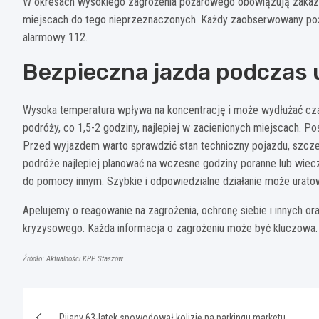
W okresach wysokiego zagrożenia pożarowego obowiązują zakazy 
miejscach do tego nieprzeznaczonych. Każdy zaobserwowany poża
alarmowy 112.
Bezpieczna jazda podczas
Wysoka temperatura wpływa na koncentrację i może wydłużać czas
podróży, co 1,5-2 godziny, najlepiej w zacienionych miejscach. P
Przed wyjazdem warto sprawdzić stan techniczny pojazdu, szczegó
podróże najlepiej planować na wczesne godziny poranne lub wiec
do pomocy innym. Szybkie i odpowiedzialne działanie może urato
Apelujemy o reagowanie na zagrożenia, ochronę siebie i innych or
kryzysowego. Każda informacja o zagrożeniu może być kluczowa.
Źródło: Aktualności KPP Staszów
Nawigacja
Pijany 63-latek spowodował kolizję na parkingu marketu