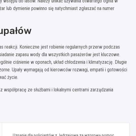
wstępu do lasów. Należy unikać używania otwartego ognia w
r lub dymienie powinno się natychmiast zgłaszać na numer
 upałów
 reakcji. Konieczne jest robienie regularnych przerw podczas
osiadanie zapasu wody dla wszystkich pasażerów jest kluczowe.
lnie ciśnienie w oponach, układ chłodzenia i klimatyzację. Długie
zorne. Upały wymagają od kierowców rozwagi, empatii i gotowości
wać życie.
az współpracę ze służbami i lokalnymi centrami zarządzania
Uznanie dla policjantów z Jędrzejowa za wzorową pomoc