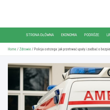
Skip
to
content
STRONA GŁÓWNA
EKONOMIA
PODRÓŻE
LI
Home
Zdrowie
Policja ostrzega: jak przetrwać upały i zadbać o bezp