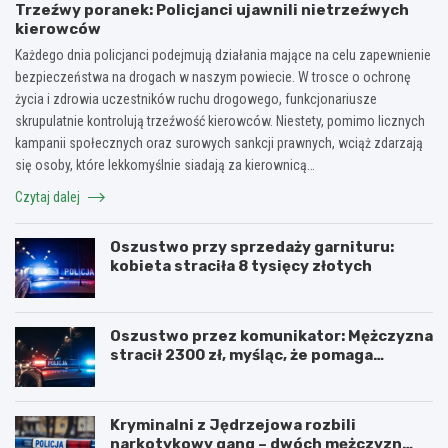
Trzeźwy poranek: Policjanci ujawnili nietrzeźwych
kierowców
Każdego dnia policjanci podejmują działania mające na celu zapewnienie
bezpieczeństwa na drogach w naszym powiecie. W trosce o ochronę
życia i zdrowia uczestników ruchu drogowego, funkcjonariusze
skrupulatnie kontrolują trzeźwość kierowców. Niestety, pomimo licznych
kampanii społecznych oraz surowych sankcji prawnych, wciąż zdarzają
się osoby, które lekkomyślnie siadają za kierownicą…
Czytaj dalej
Oszustwo przy sprzedaży garnituru:
kobieta straciła 8 tysięcy złotych
Oszustwo przez komunikator: Mężczyzna
stracił 2300 zł, myśląc, że pomaga
kuzynce
Kryminalni z Jędrzejowa rozbili
narkotykowy gang – dwóch mężczyzn