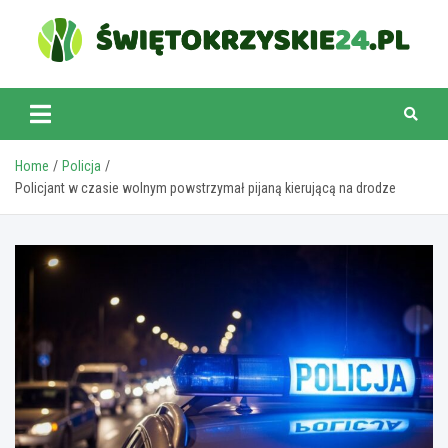
Skip
to
content
swietokrzyskie24.pl
Home
Policja
Policjant w czasie wolnym powstrzymał pijaną kierującą na drodze