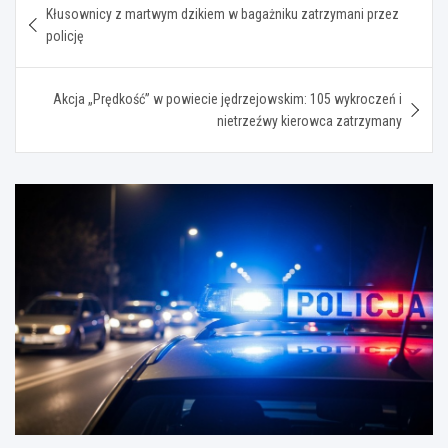
Kłusownicy z martwym dzikiem w bagażniku zatrzymani przez
wpisu
policję
Akcja „Prędkość” w powiecie jędrzejowskim: 105 wykroczeń i
nietrzeźwy kierowca zatrzymany