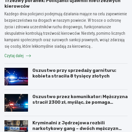
Trzeźwy poranek: Policjanci ujawnili nietrzeźwych
kierowców
Każdego dnia policjanci podejmują działania mające na celu zapewnienie
bezpieczeństwa na drogach w naszym powiecie. W trosce o ochronę
życia i zdrowia uczestników ruchu drogowego, funkcjonariusze
skrupulatnie kontrolują trzeźwość kierowców. Niestety, pomimo licznych
kampanii społecznych oraz surowych sankcji prawnych, wciąż zdarzają
się osoby, które lekkomyślnie siadają za kierownicą…
Czytaj dalej
Oszustwo przy sprzedaży garnituru:
kobieta straciła 8 tysięcy złotych
Oszustwo przez komunikator: Mężczyzna
stracił 2300 zł, myśląc, że pomaga
kuzynce
Kryminalni z Jędrzejowa rozbili
narkotykowy gang – dwóch mężczyzn