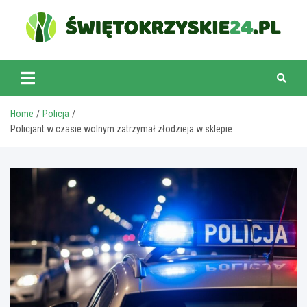
Skip
to
content
swietokrzyskie24.pl
Home
Policja
Policjant w czasie wolnym zatrzymał złodzieja w sklepie