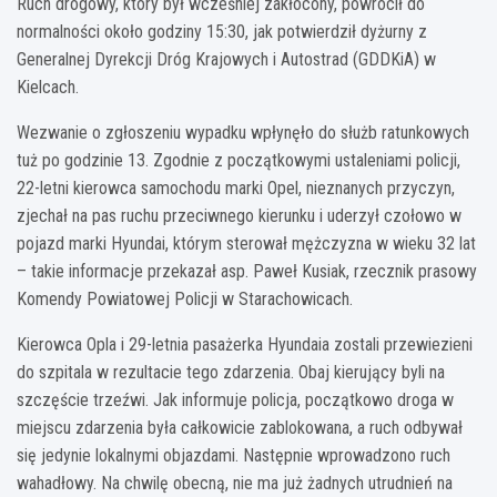
Ruch drogowy, który był wcześniej zakłócony, powrócił do
normalności około godziny 15:30, jak potwierdził dyżurny z
Generalnej Dyrekcji Dróg Krajowych i Autostrad (GDDKiA) w
Kielcach.
Wezwanie o zgłoszeniu wypadku wpłynęło do służb ratunkowych
tuż po godzinie 13. Zgodnie z początkowymi ustaleniami policji,
22-letni kierowca samochodu marki Opel, nieznanych przyczyn,
zjechał na pas ruchu przeciwnego kierunku i uderzył czołowo w
pojazd marki Hyundai, którym sterował mężczyzna w wieku 32 lat
– takie informacje przekazał asp. Paweł Kusiak, rzecznik prasowy
Komendy Powiatowej Policji w Starachowicach.
Kierowca Opla i 29-letnia pasażerka Hyundaia zostali przewiezieni
do szpitala w rezultacie tego zdarzenia. Obaj kierujący byli na
szczęście trzeźwi. Jak informuje policja, początkowo droga w
miejscu zdarzenia była całkowicie zablokowana, a ruch odbywał
się jedynie lokalnymi objazdami. Następnie wprowadzono ruch
wahadłowy. Na chwilę obecną, nie ma już żadnych utrudnień na