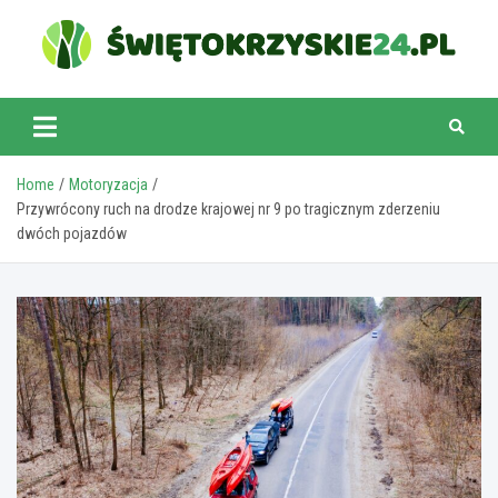
Skip
to
content
swietokrzyskie24.pl
Home
Motoryzacja
Przywrócony ruch na drodze krajowej nr 9 po tragicznym zderzeniu
dwóch pojazdów