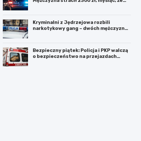
Mężczyzna stracił 2300 zł, myśląc, że
pomaga kuzynce
Kryminalni z Jędrzejowa rozbili
narkotykowy gang – dwóch mężczyzn
zatrzymanych
Bezpieczny piątek: Policja i PKP walczą
o bezpieczeństwo na przejazdach
kolejowych