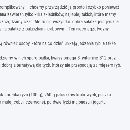
ć skomplikowany – chcemy przyrządzić ją prosto i szybko ponieważ
a zawierać tylko kilka składników, najlepiej takich, które mamy
szczędzamy czas. Ale to nie wszystko: dobra sałatka jest pyszna,
s na sałatkę z paluszkami krabowymi. Ten nieco egzotyczny
 również osoby, które na co dzień unikają jedzenia ryb, a także
jdziemy w nich sporo białka, kwasy omega-3, witaminę B12 oraz
 dobrą alternatywą dla tych, którzy nie przepadają za mięsem ryb.
jak: torebka ryżu (100 g), 250 g paluszków krabowych, puszka
a małej cebuli czerwonej, po dwie łyżki majonezu i jogurtu