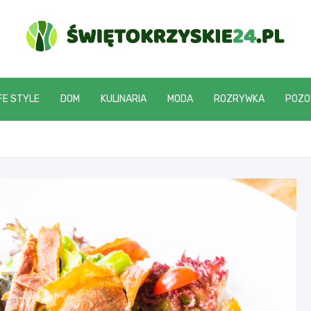
swietokrzyskie24.pl
FE STYLE
DOM
KULINARIA
MODA
ROZRYWKA
POZO