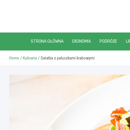
Skip
to
content
STRONA GŁÓWNA
EKONOMIA
PODRÓŻE
LI
Home
Kulinaria
Sałatka z paluszkami krabowymi