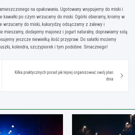
amieszczonego na opakowaniu. Ugotowany wsypujemy do miski i
łe kawałki po czym wrzucamy do miski. Ogórki obieramy, kroimy w
kże wrzucamy do miski, kukurydzę odsączamy z zalewy i
e mieszamy, dodajemy majonez i jogurt naturalny, doprawiamy solą
osujemy jeszcze niewielką ilość przypraw. Do sałatki możemy
truszki, kolendra, szczypiorek i tym podobne. Smacznego!
Kilka praktycznych porad jak lepiej organizować swój plan
dnia