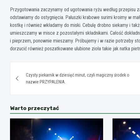
Przygotowania zaczynamy od ugotowania ryżu według przepisu z
odstawiamy do ostygnięcia. Paluszki krabowe surimi kroimy w ma
kostkę i również wkładamy do miski. Cebulę drobno siekamy i ta
umieszczamy w misce z pozostałymi składnikami. Całość dokładni
i pieprzem, ponownie mieszamy. Próbujemy i w razie potrzeby st
dorzucić również poszatkowane ulubione zioła takie jak natka pie
Nawigacja
Czysty piekarnik w dziesięć minut, czyli magiczny środek o
wpisu
nazwie PRZYPALENIA.
Warto przeczytać