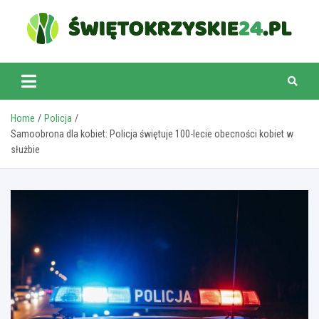
Skip
to
content
swietokrzyskie24.pl
Home
Policja
Samoobrona dla kobiet: Policja świętuje 100-lecie obecności kobiet w
służbie