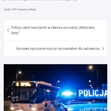
Źródło: KPP Kazimierza Wielka
Nawigacja
Policja szkoli nauczycieli w zakresie procedury „Niebieskiej
wpisu
Karty”
Fałszywe zgłoszenie kończy się mandatem dla żartownisia