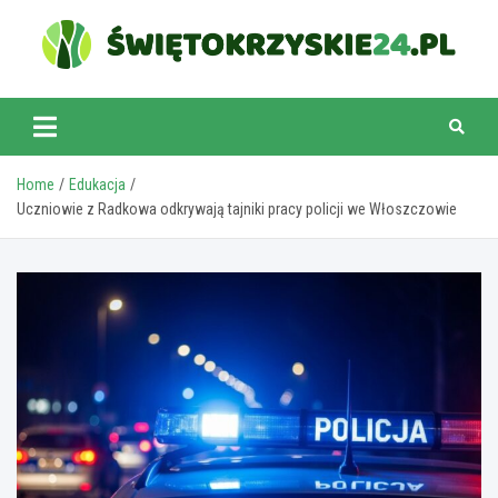
Skip
to
content
swietokrzyskie24.pl
Home
Edukacja
Uczniowie z Radkowa odkrywają tajniki pracy policji we Włoszczowie