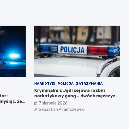
NARKOTYKI
POLICJA
ZATRZYMANIA
Kryminalni z Jędrzejowa rozbili
or:
narkotykowy gang – dwóch mężczyzn
myśląc, że
zatrzymanych
7 sierpnia 2026
Sebastian Adamczewski