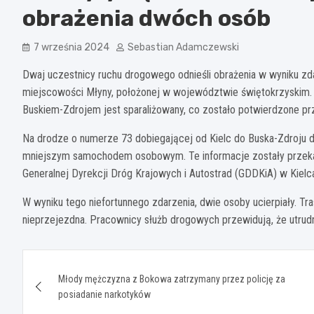
obrażenia dwóch osób
7 września 2024
Sebastian Adamczewski
Dwaj uczestnicy ruchu drogowego odnieśli obrażenia w wyniku zd
miejscowości Młyny, położonej w województwie świętokrzyskim. W
Buskiem-Zdrojem jest sparaliżowany, co zostało potwierdzone pr
Na drodze o numerze 73 dobiegającej od Kielc do Buska-Zdroju 
mniejszym samochodem osobowym. Te informacje zostały przeka
Generalnej Dyrekcji Dróg Krajowych i Autostrad (GDDKiA) w Kielc
W wyniku tego niefortunnego zdarzenia, dwie osoby ucierpiały. Tr
nieprzejezdna. Pracownicy służb drogowych przewidują, że utrud
Nawigacja
Młody mężczyzna z Bokowa zatrzymany przez policję za
wpisu
posiadanie narkotyków