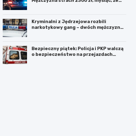
Mężczyzna stracił 2300 zł, myśląc, że
pomaga kuzynce
Kryminalni z Jędrzejowa rozbili
narkotykowy gang – dwóch mężczyzn
zatrzymanych
Bezpieczny piątek: Policja i PKP walczą
o bezpieczeństwo na przejazdach
kolejowych