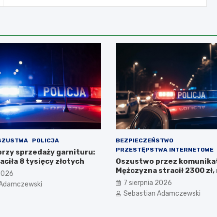
SZUSTWA
POLICJA
BEZPIECZEŃSTWO
PRZESTĘPSTWA INTERNETOWE
rzy sprzedaży garnituru:
aciła 8 tysięcy złotych
Oszustwo przez komunikat
Mężczyzna stracił 2300 zł, 
 2026
pomaga kuzynce
7 sierpnia 2026
 Adamczewski
Sebastian Adamczewski