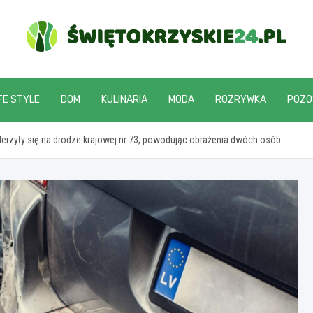
swietokrzyskie24.pl
FE STYLE
DOM
KULINARIA
MODA
ROZRYWKA
POZO
rzyły się na drodze krajowej nr 73, powodując obrażenia dwóch osób