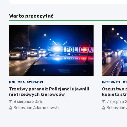
Warto przeczytać
POLICJA
WYPADKI
INTERNET
O
Trzeźwy poranek: Policjanci ujawnili
Oszustwo p
nietrzeźwych kierowców
kobieta str
8 sierpnia 2026
7 sierpnia
Sebastian Adamczewski
Sebastian