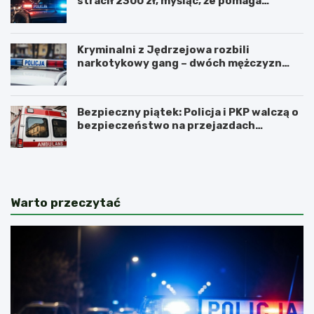
stracił 2300 zł, myśląc, że pomaga
kuzynce
Kryminalni z Jędrzejowa rozbili
narkotykowy gang – dwóch mężczyzn
zatrzymanych
Bezpieczny piątek: Policja i PKP walczą o
bezpieczeństwo na przejazdach
kolejowych
Warto przeczytać