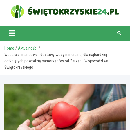
Skip
to
content
swietokrzyskie24.pl
Home
Aktualności
Wsparcie finansowe i dostawy wody mineralnej dla najbardziej
dotkniętych powodzią samorządów od Zarządu Województwa
Świętokrzyskiego