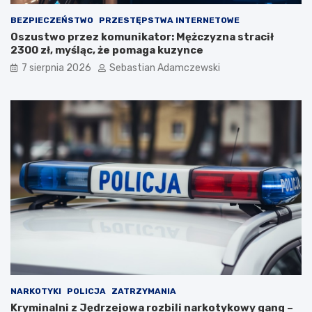
BEZPIECZEŃSTWO
PRZESTĘPSTWA INTERNETOWE
Oszustwo przez komunikator: Mężczyzna stracił
2300 zł, myśląc, że pomaga kuzynce
7 sierpnia 2026
Sebastian Adamczewski
NARKOTYKI
POLICJA
ZATRZYMANIA
Kryminalni z Jędrzejowa rozbili narkotykowy gang –