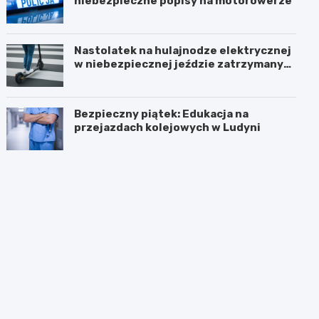
niebezpieczne popisy na motorowerze
Nastolatek na hulajnodze elektrycznej
w niebezpiecznej jeździe zatrzymany
przez policję
Bezpieczny piątek: Edukacja na
przejazdach kolejowych w Ludyni