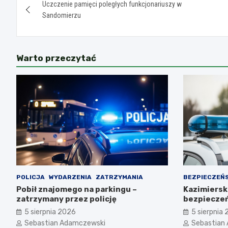
Uczczenie pamięci poległych funkcjonariuszy w
wpisu
Sandomierzu
Warto przeczytać
POLICJA
WYDARZENIA
ZATRZYMANIA
BEZPIECZEŃ
Pobił znajomego na parkingu –
Kazimiersk
zatrzymany przez policję
bezpiecze
Obchodach 
5 sierpnia 2026
5 sierpnia
Sebastian Adamczewski
Sebastian