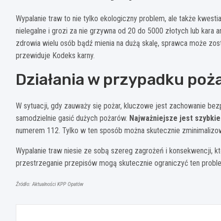
Wypalanie traw to nie tylko ekologiczny problem, ale także kwest
nielegalne i grozi za nie grzywna od 20 do 5000 złotych lub kara a
zdrowia wielu osób bądź mienia na dużą skalę, sprawca może zosta
przewiduje Kodeks karny.
Działania w przypadku poż
W sytuacji, gdy zauważy się pożar, kluczowe jest zachowanie bezp
samodzielnie gasić dużych pożarów.
Najważniejsze jest szybki
numerem 112. Tylko w ten sposób można skutecznie zminimalizo
Wypalanie traw niesie ze sobą szereg zagrożeń i konsekwencji, 
przestrzeganie przepisów mogą skutecznie ograniczyć ten problem
Źródło: Aktualności KPP Opatów
Nawigacja