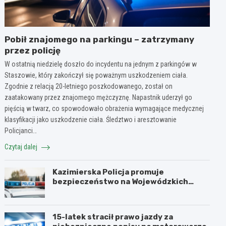
Pobił znajomego na parkingu – zatrzymany
przez policję
W ostatnią niedzielę doszło do incydentu na jednym z parkingów w
Staszowie, który zakończył się poważnym uszkodzeniem ciała.
Zgodnie z relacją 20-letniego poszkodowanego, został on
zaatakowany przez znajomego mężczyznę. Napastnik uderzył go
pięścią w twarz, co spowodowało obrażenia wymagające medycznej
klasyfikacji jako uszkodzenie ciała. Śledztwo i aresztowanie
Policjanci…
Czytaj dalej
Kazimierska Policja promuje
bezpieczeństwo na Wojewódzkich
Obchodach Święta Policji
15-latek stracił prawo jazdy za