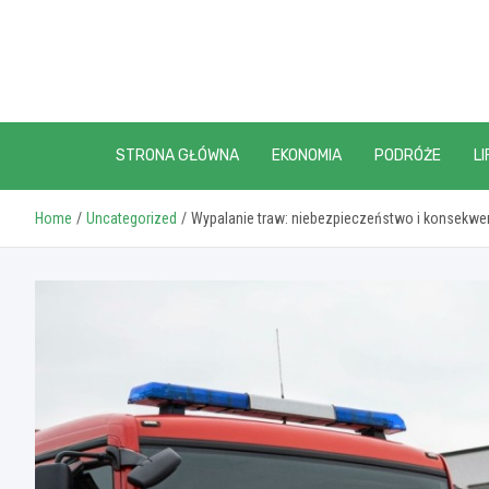
Skip
to
content
STRONA GŁÓWNA
EKONOMIA
PODRÓŻE
LI
Home
Uncategorized
Wypalanie traw: niebezpieczeństwo i konsekwe