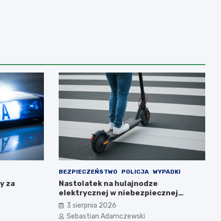
BEZPIECZEŃSTWO
POLICJA
WYPADKI
y za
Nastolatek na hulajnodze
elektrycznej w niebezpiecznej
jeździe zatrzymany przez policję
3 sierpnia 2026
Sebastian Adamczewski