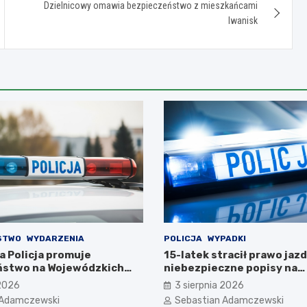
Dzielnicowy omawia bezpieczeństwo z mieszkańcami
Iwanisk
STWO
WYDARZENIA
POLICJA
WYPADKI
a Policja promuje
15-latek stracił prawo jazd
ństwo na Wojewódzkich
niebezpieczne popisy na
Święta Policji
motorowerze
 2026
3 sierpnia 2026
 Adamczewski
Sebastian Adamczewski