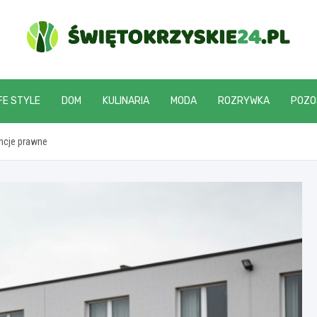
swietokrzyskie24.pl
FE STYLE
DOM
KULINARIA
MODA
ROZRYWKA
POZO
ncje prawne