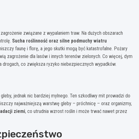
ne zagrożenie związane z wypalaniem traw. Na dużych obszarach
trolę.
Sucha roślinność oraz silne podmuchy wiatru
niszczy faunę i florę, a jego skutki mogą być katastrofalne. Pożary
wią zagrożenie dla lasów i innych terenów zielonych. Co więcej, dym
a drogach, co zwiększa ryzyko niebezpiecznych wypadków.
 gleby, jednak nic bardziej mylnego. Ten szkodliwy mit prowadzi do
iszczy najważniejszą warstwę gleby – próchnicę – oraz organizmy,
adacji ziemi
, co utrudnia wzrost roślin i może trwać nawet przez
zpieczeństwo