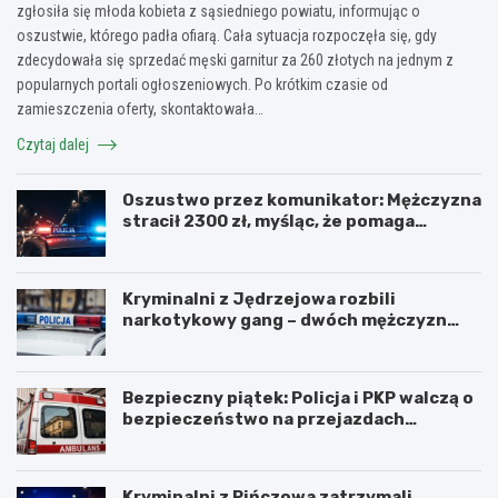
zgłosiła się młoda kobieta z sąsiedniego powiatu, informując o
oszustwie, którego padła ofiarą. Cała sytuacja rozpoczęła się, gdy
zdecydowała się sprzedać męski garnitur za 260 złotych na jednym z
popularnych portali ogłoszeniowych. Po krótkim czasie od
zamieszczenia oferty, skontaktowała…
Czytaj dalej
Oszustwo przez komunikator: Mężczyzna
stracił 2300 zł, myśląc, że pomaga
kuzynce
Kryminalni z Jędrzejowa rozbili
narkotykowy gang – dwóch mężczyzn
zatrzymanych
Bezpieczny piątek: Policja i PKP walczą o
bezpieczeństwo na przejazdach
kolejowych
Kryminalni z Pińczowa zatrzymali