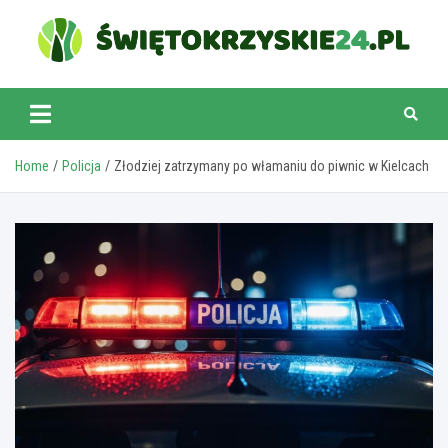
Skip
to
content
swietokrzyskie24.pl
Home
Policja
Złodziej zatrzymany po włamaniu do piwnic w Kielcach