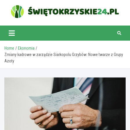
Skip
to
content
swietokrzyskie24.pl
Home
Ekonomia
Zmiany kadrowe w zarządzie Siarkopolu Grzybów: Nowe twarze z Grupy
Azoty