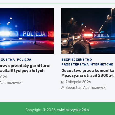
SZUSTWA
POLICJA
BEZPIECZEŃSTWO
PRZESTĘPSTWA INTERNETOWE
rzy sprzedaży garnituru:
aciła 8 tysięcy złotych
Oszustwo przez komunikat
Mężczyzna stracił 2300 zł, 
 2026
pomaga kuzynce
7 sierpnia 2026
 Adamczewski
Sebastian Adamczewski
Copyright © 2026
swietokrzyskie24.pl