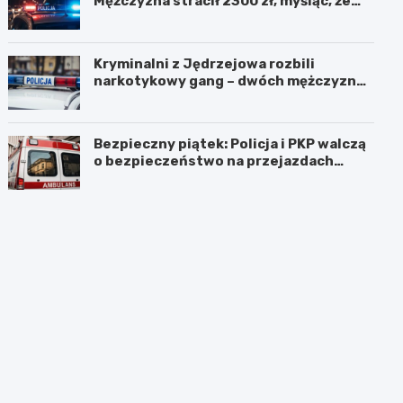
Mężczyzna stracił 2300 zł, myśląc, że
pomaga kuzynce
Kryminalni z Jędrzejowa rozbili
narkotykowy gang – dwóch mężczyzn
zatrzymanych
Bezpieczny piątek: Policja i PKP walczą
o bezpieczeństwo na przejazdach
kolejowych