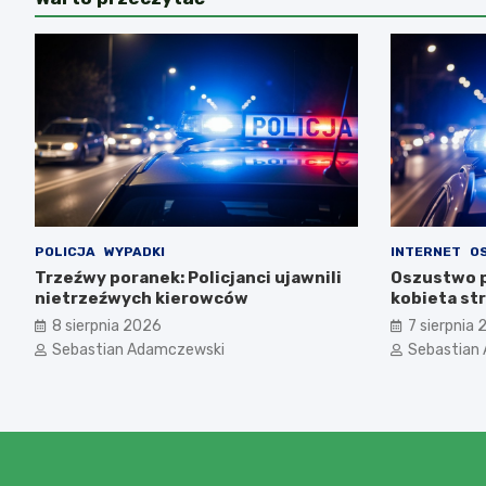
POLICJA
WYPADKI
INTERNET
O
Trzeźwy poranek: Policjanci ujawnili
Oszustwo p
nietrzeźwych kierowców
kobieta str
8 sierpnia 2026
7 sierpnia
Sebastian Adamczewski
Sebastian