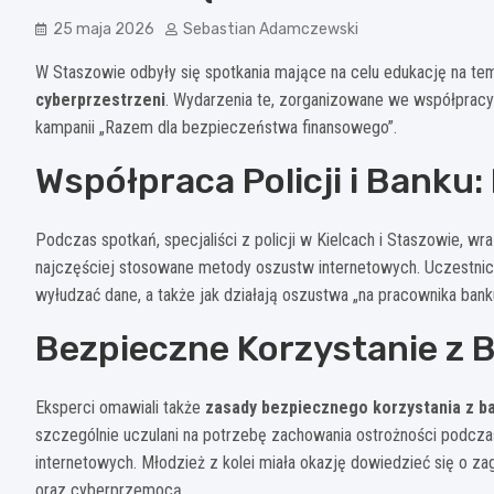
25 maja 2026
Sebastian Adamczewski
W Staszowie odbyły się spotkania mające na celu edukację na te
cyberprzestrzeni
. Wydarzenia te, zorganizowane we współpracy 
kampanii „Razem dla bezpieczeństwa finansowego”.
Współpraca Policji i Banku:
Podczas spotkań, specjaliści z policji w Kielcach i Staszowie, w
najczęściej stosowane metody oszustw internetowych. Uczestnicy
wyłudzać dane, a także jak działają oszustwa „na pracownika ba
Bezpieczne Korzystanie z 
Eksperci omawiali także
zasady bezpiecznego korzystania z ban
szczególnie uczulani na potrzebę zachowania ostrożności podcz
internetowych. Młodzież z kolei miała okazję dowiedzieć się o za
oraz cyberprzemocą.