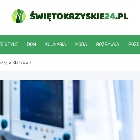
swietokrzyskie24.pl
FE STYLE
DOM
KULINARIA
MODA
ROZRYWKA
POZO
zieżą w Staszowie