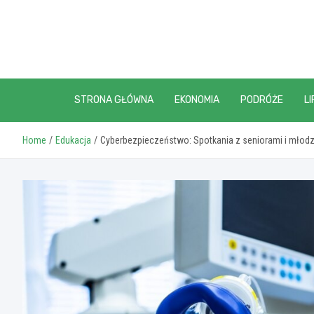
Skip
to
content
STRONA GŁÓWNA
EKONOMIA
PODRÓŻE
LI
Home
Edukacja
Cyberbezpieczeństwo: Spotkania z seniorami i młod