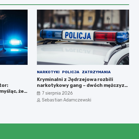
NARKOTYKI
POLICJA
ZATRZYMANIA
Kryminalni z Jędrzejowa rozbili
or:
narkotykowy gang – dwóch mężczyzn
myśląc, że
zatrzymanych
7 sierpnia 2026
Sebastian Adamczewski