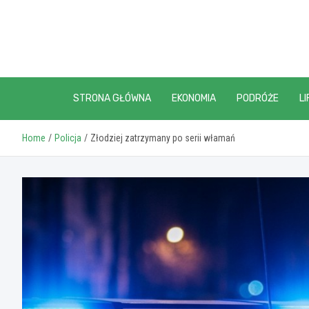
Skip
to
content
STRONA GŁÓWNA
EKONOMIA
PODRÓŻE
LI
Home
Policja
Złodziej zatrzymany po serii włamań