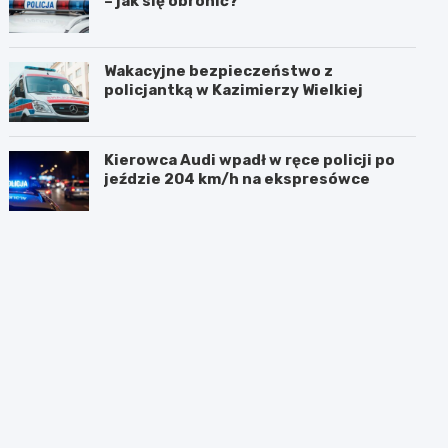
– jak się obronić?
Wakacyjne bezpieczeństwo z
policjantką w Kazimierzy Wielkiej
Kierowca Audi wpadł w ręce policji po
jeździe 204 km/h na ekspresówce