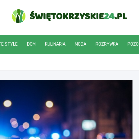
swietokrzyskie24.pl
FE STYLE
DOM
KULINARIA
MODA
ROZRYWKA
POZO