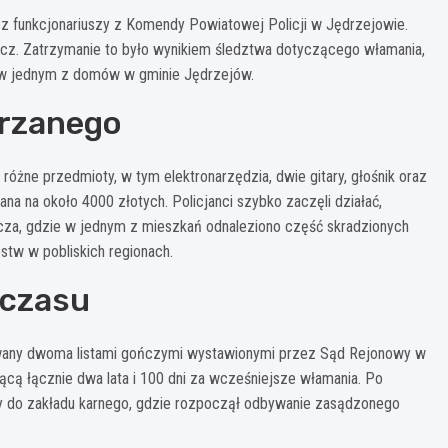
z funkcjonariuszy z Komendy Powiatowej Policji w Jędrzejowie.
cz. Zatrzymanie to było wynikiem śledztwa dotyczącego włamania,
u w jednym z domów w gminie Jędrzejów.
jrzanego
 różne przedmioty, w tym elektronarzędzia, dwie gitary, głośnik oraz
a na około 4000 złotych. Policjanci szybko zaczęli działać,
za, gdzie w jednym z mieszkań odnaleziono część skradzionych
stw w pobliskich regionach.
 czasu
wany dwoma listami gończymi wystawionymi przez Sąd Rejonowy w
ącą łącznie dwa lata i 100 dni za wcześniejsze włamania. Po
ny do zakładu karnego, gdzie rozpoczął odbywanie zasądzonego