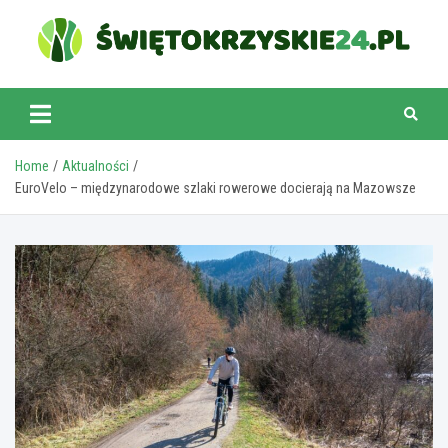
Skip
to
content
swietokrzyskie24.pl
Home
Aktualności
EuroVelo – międzynarodowe szlaki rowerowe docierają na Mazowsze