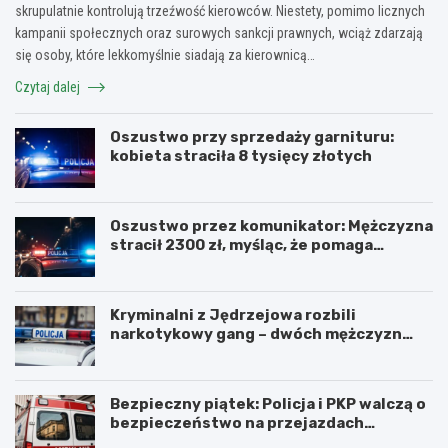
skrupulatnie kontrolują trzeźwość kierowców. Niestety, pomimo licznych
kampanii społecznych oraz surowych sankcji prawnych, wciąż zdarzają
się osoby, które lekkomyślnie siadają za kierownicą…
Czytaj dalej
Oszustwo przy sprzedaży garnituru:
kobieta straciła 8 tysięcy złotych
Oszustwo przez komunikator: Mężczyzna
stracił 2300 zł, myśląc, że pomaga
kuzynce
Kryminalni z Jędrzejowa rozbili
narkotykowy gang – dwóch mężczyzn
zatrzymanych
Bezpieczny piątek: Policja i PKP walczą o
bezpieczeństwo na przejazdach
kolejowych