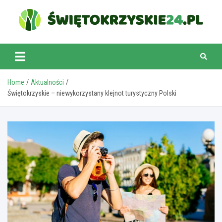
Skip
to
content
swietokrzyskie24.pl
Home
Aktualności
Świętokrzyskie – niewykorzystany klejnot turystyczny Polski