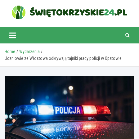
Skip
to
content
swietokrzyskie24.pl
Home
Wydarzenia
Uczniowie ze Włostowa odkrywają tajniki pracy policji w Opatowie