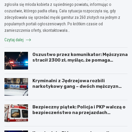
zgłosiła się młoda kobieta z sąsiedniego powiatu, informując o
oszustwie, którego padła ofiarą. Cała sytuacja rozpoczęła się, gdy
zdecydowała się sprzedać męski garnitur za 260 złotych na jednym z
popularnych portali ogłoszeniowych. Po krótkim czasie od
zamieszczenia oferty, skontaktowała…
Czytaj dalej
Oszustwo przez komunikator: Mężczyzna
stracił 2300 zł, myśląc, że pomaga
kuzynce
Kryminalni z Jędrzejowa rozbili
narkotykowy gang – dwóch mężczyzn
zatrzymanych
Bezpieczny piątek: Policja i PKP walczą o
bezpieczeństwo na przejazdach
kolejowych