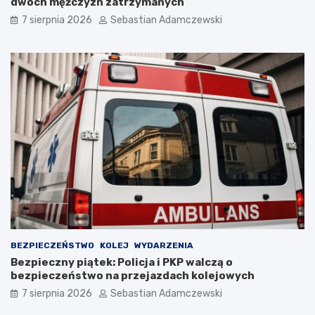
dwóch mężczyzn zatrzymanych
7 sierpnia 2026
Sebastian Adamczewski
BEZPIECZEŃSTWO
KOLEJ
WYDARZENIA
Bezpieczny piątek: Policja i PKP walczą o
bezpieczeństwo na przejazdach kolejowych
7 sierpnia 2026
Sebastian Adamczewski