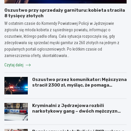
Oszustwo przy sprzedaży garnituru: kobieta straciła
8 tysięcy złotych
W ostatnim czasie do Komendy Powiatowej Policji w Jędrzejowie
zgłosiła się młoda kobieta z sąsiedniego powiatu, informując o
oszustwie, którego padła ofiarą. Cała sytuacja rozpoczęła się, gdy
zdecydowała się sprzedać męski garnitur za 260 złotych na jednym z
popularnych portali ogłoszeniowych. Po krótkim czasie od
zamieszczenia oferty, skontaktowała…
Czytaj dalej
Oszustwo przez komunikator: Mężczyzna
stracił 2300 zł, myśląc, że pomaga
kuzynce
Kryminalni z Jędrzejowa rozbili
narkotykowy gang – dwóch mężczyzn
zatrzymanych