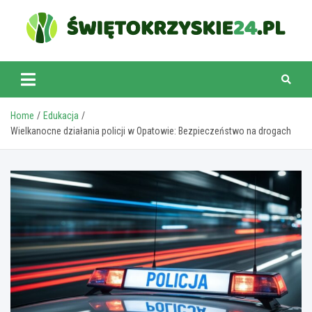
Skip
to
content
swietokrzyskie24.pl
Home
Edukacja
Wielkanocne działania policji w Opatowie: Bezpieczeństwo na drogach