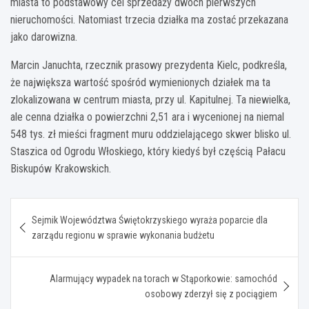
miasta to podstawowy cel sprzedaży dwóch pierwszych
nieruchomości. Natomiast trzecia działka ma zostać przekazana
jako darowizna.
Marcin Januchta, rzecznik prasowy prezydenta Kielc, podkreśla,
że największa wartość spośród wymienionych działek ma ta
zlokalizowana w centrum miasta, przy ul. Kapitulnej. Ta niewielka,
ale cenna działka o powierzchni 2,51 ara i wycenionej na niemal
548 tys. zł mieści fragment muru oddzielającego skwer blisko ul.
Staszica od Ogrodu Włoskiego, który kiedyś był częścią Pałacu
Biskupów Krakowskich.
Nawigacja
Sejmik Województwa Świętokrzyskiego wyraża poparcie dla
wpisu
zarządu regionu w sprawie wykonania budżetu
Alarmujący wypadek na torach w Stąporkowie: samochód
osobowy zderzył się z pociągiem