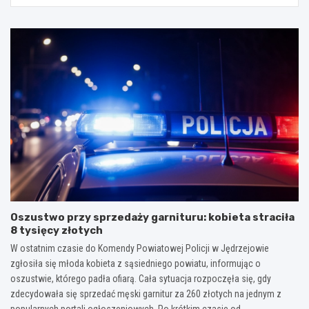
Oszustwo przy sprzedaży garnituru: kobieta straciła
8 tysięcy złotych
W ostatnim czasie do Komendy Powiatowej Policji w Jędrzejowie
zgłosiła się młoda kobieta z sąsiedniego powiatu, informując o
oszustwie, którego padła ofiarą. Cała sytuacja rozpoczęła się, gdy
zdecydowała się sprzedać męski garnitur za 260 złotych na jednym z
popularnych portali ogłoszeniowych. Po krótkim czasie od