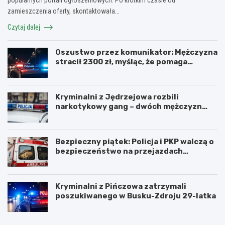
zamieszczenia oferty, skontaktowała…
Czytaj dalej
Oszustwo przez komunikator: Mężczyzna
stracił 2300 zł, myśląc, że pomaga
kuzynce
Kryminalni z Jędrzejowa rozbili
narkotykowy gang – dwóch mężczyzn
zatrzymanych
Bezpieczny piątek: Policja i PKP walczą o
bezpieczeństwo na przejazdach
kolejowych
Kryminalni z Pińczowa zatrzymali
poszukiwanego w Busku-Zdroju 29-latka