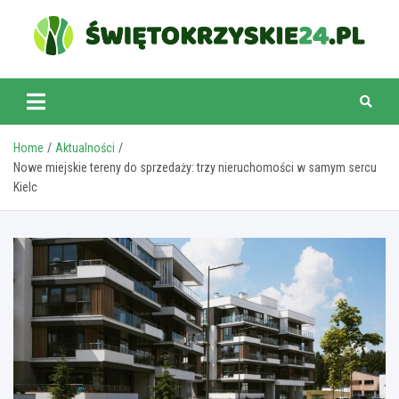
Skip
to
content
swietokrzyskie24.pl
Home
Aktualności
Nowe miejskie tereny do sprzedaży: trzy nieruchomości w samym sercu
Kielc