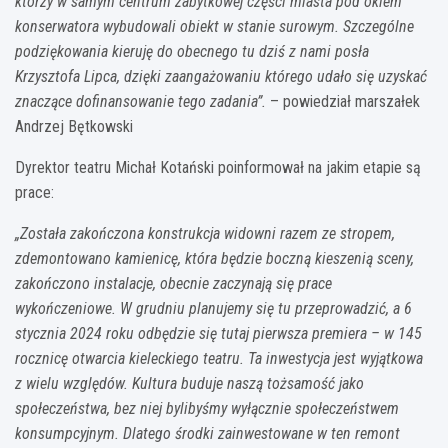
którzy w samym centrum zabytkowej części miasta pod okiem
konserwatora wybudowali obiekt w stanie surowym. Szczególne
podziękowania kieruję do obecnego tu dziś z nami posła
Krzysztofa Lipca, dzięki zaangażowaniu którego udało się uzyskać
znaczące dofinansowanie tego zadania”.
– powiedział marszałek
Andrzej Bętkowski
Dyrektor teatru Michał Kotański poinformował na jakim etapie są
prace:
„Została zakończona konstrukcja widowni razem ze stropem,
zdemontowano kamienicę, która będzie boczną kieszenią sceny,
zakończono instalacje, obecnie zaczynają się prace
wykończeniowe. W grudniu planujemy się tu przeprowadzić, a 6
stycznia 2024 roku odbędzie się tutaj pierwsza premiera – w 145
rocznicę otwarcia kieleckiego teatru. Ta inwestycja jest wyjątkowa
z wielu względów. Kultura buduje naszą tożsamość jako
społeczeństwa, bez niej bylibyśmy wyłącznie społeczeństwem
konsumpcyjnym. Dlatego środki zainwestowane w ten remont