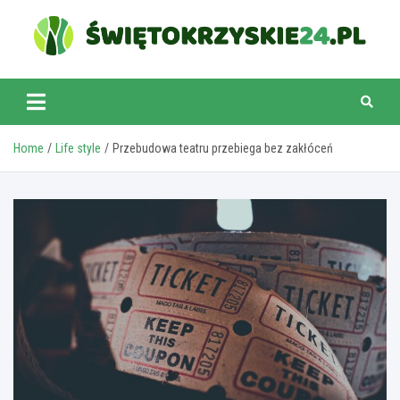
Skip
to
content
swietokrzyskie24.pl
Home
Life style
Przebudowa teatru przebiega bez zakłóceń