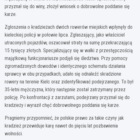
przyznał się do winy, złożył wniosek o dobrowolne poddanie się
karze.
Zgłoszenia o kradzieżach dwóch rowerów miejskich wpłynęły do
kieleckiej policji w połowie lipca. Zgłaszający, jako właściciel
utraconych pojazdów, oszacował straty na sumę przekraczającą
15 tysięcy złotych. Specjalizujący się w walki z przestępczością
majątkową funkcjonariusze podjęli się śledztwa. Przy pomocy
zgromadzonych dowodów i identycznego schematu działania
sprawcy w obu przypadkach, udało się odnaleźć skradzione
rowery na terenie Kielc oraz zidentyfikować podejrzanego. To był
35-letni mężczyzna, który następnie został zatrzymany przez
policję. Po konfrontacji z zarzutami, podejrzany przyznał się do
kradzieży i wyraził chęć dobrowolnego poddania się karze.
Pragniemy przypomnieć, że polskie prawo za takie czyny jak
kradzież przewiduje karę nawet do pięciu lat pozbawienia
wolności.