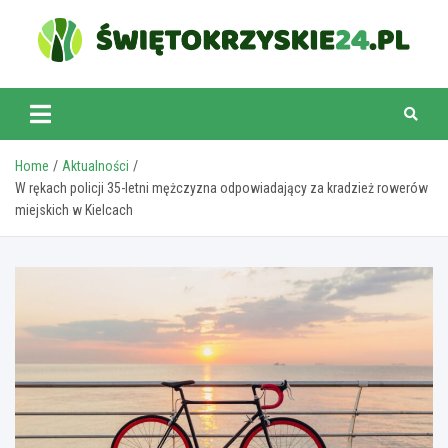
Skip
to
content
swietokrzyskie24.pl
Home
Aktualności
W rękach policji 35-letni mężczyzna odpowiadający za kradzież rowerów
miejskich w Kielcach