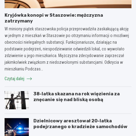
Kryjówka konopi w Staszowie: mężczyzna
zatrzymany
W miniony piątek staszowska policja przeprowadziła zaskakującą akcję
w jednym z mieszkań w Staszowie po otrzymaniu informacji o możliwej
obecności nielegalnych substancji. Funkcjonariusze, działając na
podstawie podejrzeń, niespodziewanie odwiedzili lokal, co wywołało
zdziwienie u jego mieszkańca. Mężczyzna zdecydowanie zaprzeczał
jakimkolwiek związkom z niedozwolonymi substancjami. Odkrycia w
mieszkaniu Podczas…
Czytaj dalej
38-latka skazana na rok więzienia za
znęcanie się nad bliską osobą
Dzielnicowy aresztował 20-latka
podejrzanego o kradzieże samochodów