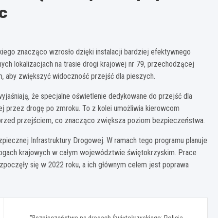
c
go znacząco wzrosło dzięki instalacji bardziej efektywnego
nych lokalizacjach na trasie drogi krajowej nr 79, przechodzącej
 aby zwiększyć widoczność przejść dla pieszych.
yjaśniają, że specjalne oświetlenie dedykowane do przejść dla
 przez drogę po zmroku. To z kolei umożliwia kierowcom
 przed przejściem, co znacząco zwiększa poziom bezpieczeństwa.
piecznej Infrastruktury Drogowej. W ramach tego programu planuje
 drogach krajowych w całym województwie świętokrzyskim. Prace
rozpoczęły się w 2022 roku, a ich głównym celem jest poprawa
"Bezpieczeństwo na drogach Świętokrzyskiego: Policja