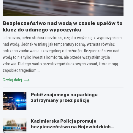
Bezpieczeństwo nad wodą w czasie upałów to
klucz do udanego wypoczynku
Letni czas, pełen słońca i beztroski, często wiąże się z wypoczynkiem
nad wodą. Jednak w miarę jak temperatury rosną, wzrasta również
potrzeba zachowania szczególnej ostrożności. Bezpieczeństwo nad
wodą to nie tylko kwestia komfortu, ale przede wszystkim życia i
zdrowia. Dlatego warto przestrzegać kluczowych zasad, które mogą
zapobiec tragediom.…
Czytaj dalej
Pobił znajomego na parkingu –
zatrzymany przez policję
Kazimierska Policja promuje
bezpieczeństwo na Wojewódzkich
Obchodach Święta Policji