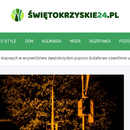
swietokrzyskie24.pl
FE STYLE
DOM
KULINARIA
MODA
ROZRYWKA
POZO
 krajowych w województwie świętokrzyskim poprzez dodatkowe oświetlenie u