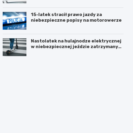
15-latek stracił prawo jazdy za
niebezpieczne popisy na motorowerze
Nastolatek na hulajnodze elektrycznej
w niebezpiecznej jeździe zatrzymany
przez policję