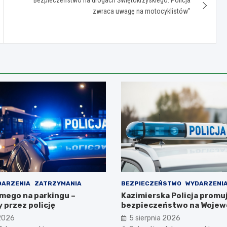
zwraca uwagę na motocyklistów"
DARZENIA
ZATRZYMANIA
BEZPIECZEŃSTWO
WYDARZENI
omego na parkingu –
Kazimierska Policja promu
 przez policję
bezpieczeństwo na Wojew
Obchodach Święta Policji
 2026
5 sierpnia 2026