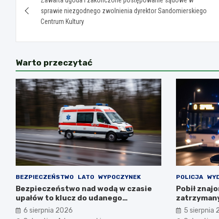
wpisu
sprawie niezgodnego zwolnienia dyrektor Sandomierskiego
Centrum Kultury
Warto przeczytać
BEZPIECZEŃSTWO
LATO
WYPOCZYNEK
POLICJA
WY
Bezpieczeństwo nad wodą w czasie
Pobił znaj
upałów to klucz do udanego
zatrzymany
wypoczynku
6 sierpnia 2026
5 sierpnia