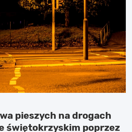
wa pieszych na drogach
e świętokrzyskim poprzez