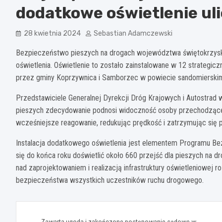
dodatkowe oświetlenie uli
28 kwietnia 2024
Sebastian Adamczewski
Bezpieczeństwo pieszych na drogach województwa świętokrzyskie
oświetlenia. Oświetlenie to zostało zainstalowane w 12 strategicz
przez gminy Koprzywnica i Samborzec w powiecie sandomierskim,
Przedstawiciele Generalnej Dyrekcji Dróg Krajowych i Autostrad w
pieszych zdecydowanie podnosi widoczność osoby przechodzącej
wcześniejsze reagowanie, redukując prędkość i zatrzymując się
Instalacja dodatkowego oświetlenia jest elementem Programu Bez
się do końca roku doświetlić około 660 przejść dla pieszych na
nad zaprojektowaniem i realizacją infrastruktury oświetleniowej 
bezpieczeństwa wszystkich uczestników ruchu drogowego.
Nawigacja
Zawarta ugoda i zakończone postępowanie sądowe w